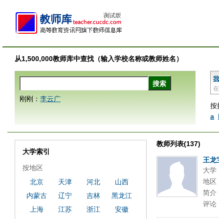
从1,500,000教师库中查找（输入学校名称或教师姓名）
我
在
刚刚：
李云广
按
a
教师列表(137)
大学索引
王龙
按地区
大学
地区
北京
天津
河北
山西
简介
内蒙古
辽宁
吉林
黑龙江
评论
上海
江苏
浙江
安徽