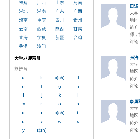
福建
江西
山东
河南
田泽
湖北
湖南
广东
广西
大学
海南
重庆
四川
贵州
地区
简介
云南
西藏
陕西
甘肃
师，
青海
宁夏
新疆
台湾
评论
香港
澳门
张浩
大学老师索引
大学
按拼音
地区
a
b
c(ch)
d
简介
评论
e
f
g
h
i
j
k
l
唐勇
m
n
o
p
大学
q
r
s(sh)
t
地区
u
v
w
x
简介
评论
y
z(zh)