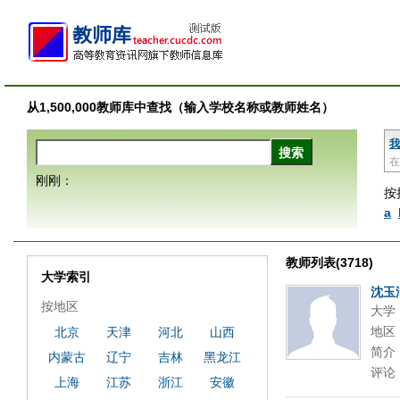
从1,500,000教师库中查找（输入学校名称或教师姓名）
我
在
刚刚：
按
a
教师列表(3718)
大学索引
沈玉
按地区
大学
地区
北京
天津
河北
山西
简介
内蒙古
辽宁
吉林
黑龙江
评论
上海
江苏
浙江
安徽