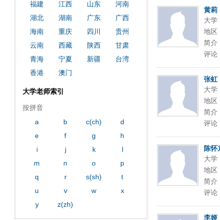
福建
江西
山东
河南
黄莉
湖北
湖南
广东
广西
大学
海南
重庆
四川
贵州
地区
简介
云南
西藏
陕西
甘肃
评论
青海
宁夏
新疆
台湾
香港
澳门
张虹
大学
大学老师索引
地区
按拼音
简介
a
b
c(ch)
d
评论
e
f
g
h
陈怀
i
j
k
l
大学
m
n
o
p
地区
q
r
s(sh)
t
简介
u
v
w
x
评论
y
z(zh)
李娅