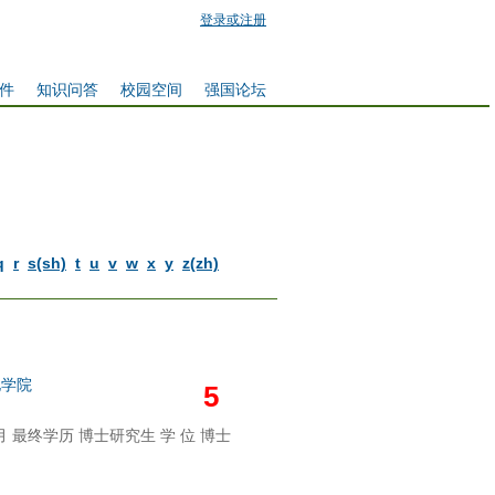
登录或注册
件
知识问答
校园空间
强国论坛
q
r
s(sh)
t
u
v
w
x
y
z(zh)
电学院
5
3月 最终学历 博士研究生 学 位 博士