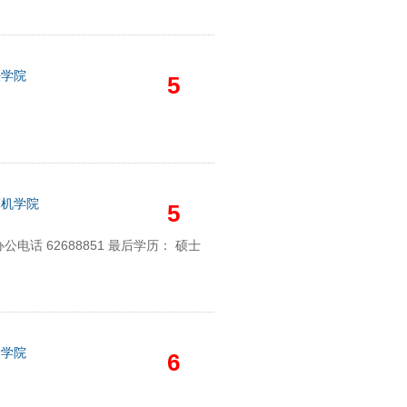
法学院
5
算机学院
5
电话 62688851 最后学历： 硕士
运学院
6