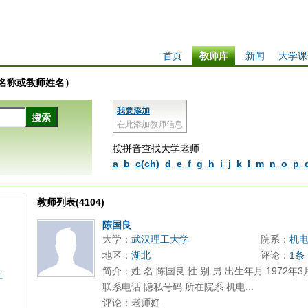
首页
教师库
新闻
大学课
学校名称或教师姓名）
我要添加
在此添加教师信息
按拼音查找大学老师
a
b
c(ch)
d
e
f
g
h
i
j
k
l
m
n
o
p
教师列表(4104)
陈国良
大学：
武汉理工大学
院系：
机
地区：
湖北
评论：
1条
简介：姓 名 陈国良 性 别 男 出生年月 1972年
江
联系电话 隐私号码 所在院系 机电...
评论：老师好