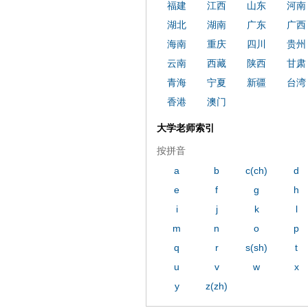
福建
江西
山东
河南
湖北
湖南
广东
广西
海南
重庆
四川
贵州
云南
西藏
陕西
甘肃
青海
宁夏
新疆
台湾
香港
澳门
大学老师索引
按拼音
a
b
c(ch)
d
e
f
g
h
i
j
k
l
m
n
o
p
q
r
s(sh)
t
u
v
w
x
y
z(zh)