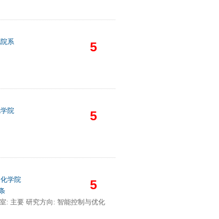
他院系
5
电学院
5
动化学院
5
0条
 研 室: 主要 研究方向: 智能控制与优化