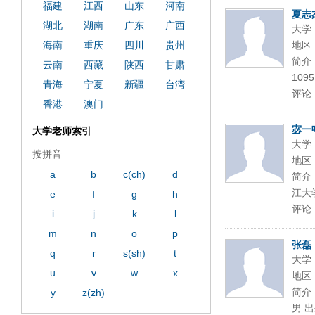
福建
江西
山东
河南
夏志
湖北
湖南
广东
广西
大学
海南
重庆
四川
贵州
地区
简介：
云南
西藏
陕西
甘肃
109
青海
宁夏
新疆
台湾
评论
香港
澳门
宓一
大学老师索引
大学
按拼音
地区
a
b
c(ch)
d
简介
江大
e
f
g
h
评论
i
j
k
l
m
n
o
p
张磊
q
r
s(sh)
t
大学
u
v
w
x
地区
简介
y
z(zh)
男 出