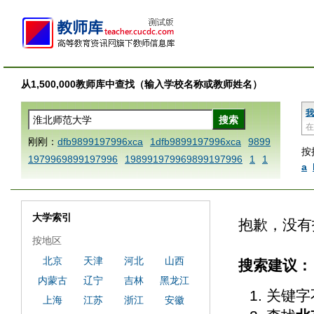
从1,500,000教师库中查找（输入学校名称或教师姓名）
我
在
刚刚：
dfb9899197996xca
1dfb9899197996xca
9899
按
1979969899197996
198991979969899197996
1
1
a
AAABBBCCCdefine blablaenddefine dfbxyzendtemplat
e dfbCCCBBBAAA
1dfb9899197996x
1dfbabctitlexc
a
1dfbmath key98991 methodmultiply operand97996x
大学索引
抱歉，没有
ca
1dfbsetx9899197996xxca
1dfbthisxca
1dfbxca12
按地区
3
1dfbzzzzzzzzbbbccccdddeeexcareplacezo
1printdf
北京
天津
河北
山西
搜索建议：
b 9899197996 xca
AAABBBCCCdefine blablaenddefin
内蒙古
辽宁
吉林
黑龙江
e dfbxyzendtemplate dfbCCCBBBAAA
dfb
dfb989919
关键字
7996x
dfbabctitlexca
dfbmath key98991 methodmulti
上海
江苏
浙江
安徽