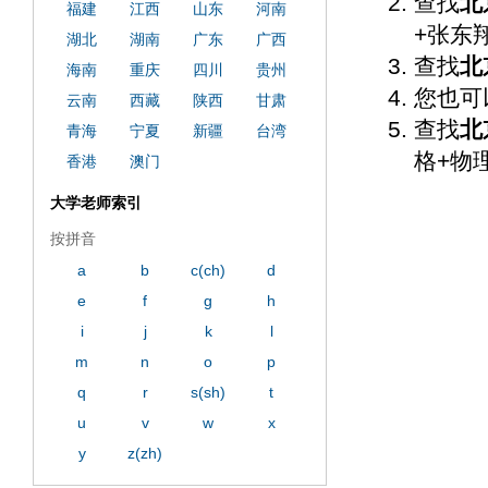
查找
北
ply operand97996xca
dfbsetx9899197996xxca
福建
江西
山东
河南
+张东
湖北
湖南
广东
广西
查找
北
海南
重庆
四川
贵州
您也可
云南
西藏
陕西
甘肃
查找
北
青海
宁夏
新疆
台湾
格+物
香港
澳门
大学老师索引
按拼音
a
b
c(ch)
d
e
f
g
h
i
j
k
l
m
n
o
p
q
r
s(sh)
t
u
v
w
x
y
z(zh)