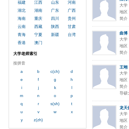
福建
江西
山东
河南
大学
湖北
湖南
广东
广西
地区
海南
重庆
四川
贵州
简介
云南
西藏
陕西
甘肃
曲博
青海
宁夏
新疆
台湾
大学
香港
澳门
地区
简介
大学老师索引
按拼音
王翊
a
b
c(ch)
d
大学
e
f
g
h
地区
简介
i
j
k
l
导硕士
m
n
o
p
q
r
s(sh)
t
龙天
u
v
w
x
大学
y
z(zh)
地区
简介