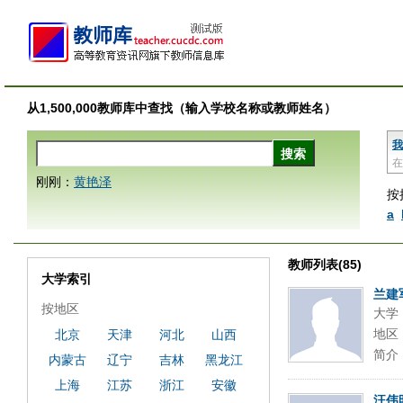
从1,500,000教师库中查找（输入学校名称或教师姓名）
我
在
刚刚：
黄艳泽
按
a
教师列表(85)
大学索引
兰建
按地区
大学
地区
北京
天津
河北
山西
简介
内蒙古
辽宁
吉林
黑龙江
上海
江苏
浙江
安徽
汪伟