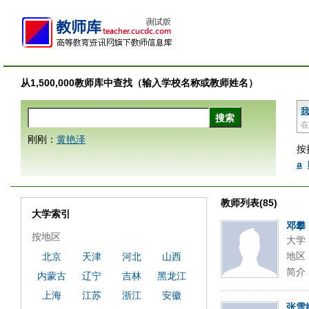
从1,500,000教师库中查找（输入学校名称或教师姓名）
我
在
刚刚：
黄艳泽
按
a
教师列表(85)
大学索引
邓攀
按地区
大学
地区
北京
天津
河北
山西
简介
内蒙古
辽宁
吉林
黑龙江
上海
江苏
浙江
安徽
张雪