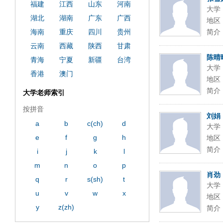
福建
江西
山东
河南
大学
湖北
湖南
广东
广西
地区
海南
重庆
四川
贵州
简介
云南
西藏
陕西
甘肃
陈晴
青海
宁夏
新疆
台湾
大学
香港
澳门
地区
简介
大学老师索引
按拼音
刘娟
a
b
c(ch)
d
大学
e
f
g
h
地区
简介
i
j
k
l
m
n
o
p
肖劲
q
r
s(sh)
t
大学
u
v
w
x
地区
y
z(zh)
简介