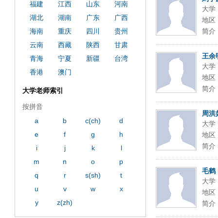
福建
江西
山东
河南
大学
湖北
湖南
广东
广西
地区
海南
重庆
四川
贵州
简介
云南
西藏
陕西
甘肃
王余
青海
宁夏
新疆
台湾
大学
香港
澳门
地区
简介
大学老师索引
按拼音
周洪
a
b
c(ch)
d
大学
e
f
g
h
地区
简介
i
j
k
l
m
n
o
p
毛鹤
q
r
s(sh)
t
大学
u
v
w
x
地区
y
z(zh)
简介