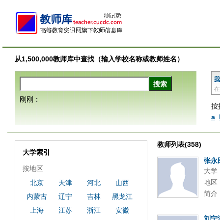
从1,500,000教师库中查找（输入学校名称或教师姓名）
我
在
刚刚：
按
a
教师列表(358)
大学索引
张永
按地区
大学
地区
北京
天津
河北
山西
简介
内蒙古
辽宁
吉林
黑龙江
上海
江苏
浙江
安徽
刘宁