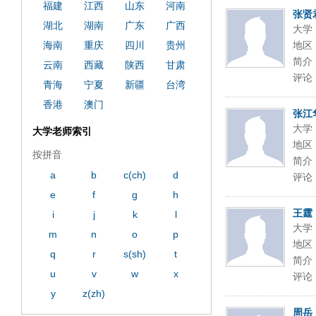
福建
江西
山东
河南
张贤
湖北
湖南
广东
广西
大学
海南
重庆
四川
贵州
地区
简介
云南
西藏
陕西
甘肃
评论
青海
宁夏
新疆
台湾
香港
澳门
张江
大学
大学老师索引
地区
按拼音
简介
a
b
c(ch)
d
评论
e
f
g
h
王霆
i
j
k
l
大学
m
n
o
p
地区
q
r
s(sh)
t
简介
u
v
w
x
评论
y
z(zh)
周岳