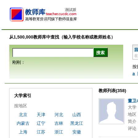
从1,500,000教师库中查找（输入学校名称或教师姓名）
我
在
刚刚：
按
a
教师列表(358)
大学索引
董卫
按地区
大学
地区
北京
天津
河北
山西
简介
内蒙古
辽宁
吉林
黑龙江
评论
上海
江苏
浙江
安徽