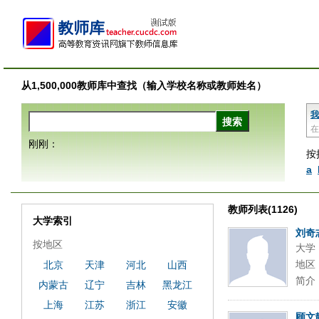
从1,500,000教师库中查找（输入学校名称或教师姓名）
我
在
刚刚：
按
a
教师列表(1126)
大学索引
刘奇
按地区
大学
地区
北京
天津
河北
山西
简介
内蒙古
辽宁
吉林
黑龙江
上海
江苏
浙江
安徽
顾文