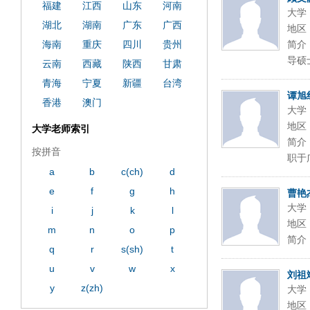
福建
江西
山东
河南
大学
湖北
湖南
广东
广西
地区
海南
重庆
四川
贵州
简介
导硕士
云南
西藏
陕西
甘肃
青海
宁夏
新疆
台湾
谭旭
香港
澳门
大学
地区
大学老师索引
简介
按拼音
职于
a
b
c(ch)
d
e
f
g
h
曹艳
大学
i
j
k
l
地区
m
n
o
p
简介
q
r
s(sh)
t
u
v
w
x
刘祖
y
z(zh)
大学
地区