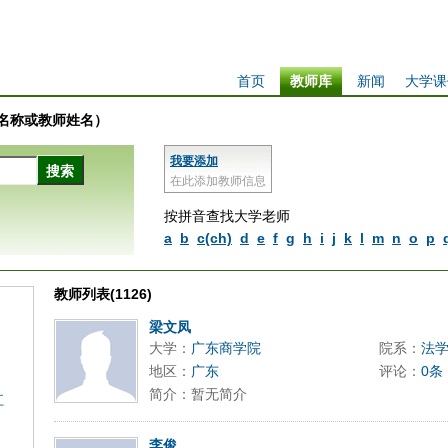
首页
教师库
新闻
大学课
学校名称或教师姓名）
我要添加
在此添加教师信息
按拼音查找大学老师
a
b
c(ch)
d
e
f
g
h
i
j
k
l
m
n
o
p
教师列表(1126)
梁文凤
大学：
广东商学院
院系：
法
地区：
广东
评论：
0条
简介：暂无简介
江
李俊