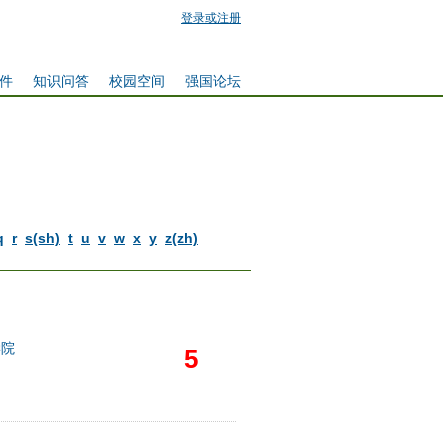
登录或注册
件
知识问答
校园空间
强国论坛
q
r
s(sh)
t
u
v
w
x
y
z(zh)
学院
5