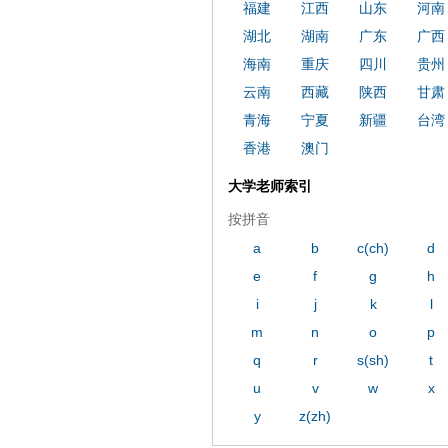
福建
江西
山东
河南
湖北
湖南
广东
广西
海南
重庆
四川
贵州
云南
西藏
陕西
甘肃
青海
宁夏
新疆
台湾
香港
澳门
大学老师索引
按拼音
a
b
c(ch)
d
e
f
g
h
i
j
k
l
m
n
o
p
q
r
s(sh)
t
u
v
w
x
y
z(zh)