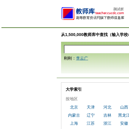
从1,500,000教师库中查找（输入
刚刚：
李云广
大学索引
按地区
北京
天津
河北
山西
内蒙古
辽宁
吉林
黑龙
上海
江苏
浙江
安徽