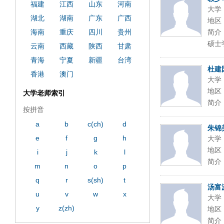
ply operand97996xca
dfbsetx9899197996xxca
福建
江西
山东
河南
大学
湖北
湖南
广东
广西
地区
海南
重庆
四川
贵州
简介
硕士
云南
西藏
陕西
甘肃
青海
宁夏
新疆
台湾
杜建
香港
澳门
大学
地区
大学老师索引
简介
按拼音
a
b
c(ch)
d
朱锦
e
f
g
h
大学
地区
i
j
k
l
简介
m
n
o
p
q
r
s(sh)
t
汤富
u
v
w
x
大学
y
z(zh)
地区
简介