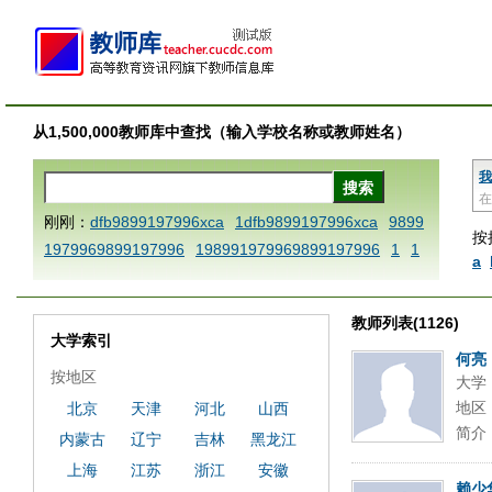
从1,500,000教师库中查找（输入学校名称或教师姓名）
我
在
刚刚：
dfb9899197996xca
1dfb9899197996xca
9899
按
1979969899197996
198991979969899197996
1
1
a
AAABBBCCCdefine blablaenddefine dfbxyzendtemplat
e dfbCCCBBBAAA
1dfb9899197996x
1dfbabctitlexc
教师列表(1126)
a
1dfbmath key98991 methodmultiply operand97996x
大学索引
ca
1dfbsetx9899197996xxca
1dfbthisxca
1dfbxca12
何亮
按地区
大学
3
1dfbzzzzzzzzbbbccccdddeeexcareplacezo
1printdf
地区
北京
天津
河北
山西
b 9899197996 xca
AAABBBCCCdefine blablaenddefin
简介
内蒙古
辽宁
吉林
黑龙江
e dfbxyzendtemplate dfbCCCBBBAAA
dfb
dfb989919
7996x
dfbabctitlexca
dfbmath key98991 methodmulti
上海
江苏
浙江
安徽
赖少