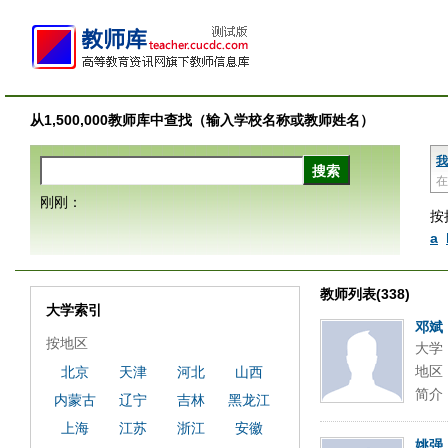
从1,500,000教师库中查找（输入学校名称或教师姓名）
我
在
刚刚：
按
a
教师列表(338)
大学索引
邓斌
按地区
大学
地区
北京
天津
河北
山西
简介
内蒙古
辽宁
吉林
黑龙江
上海
江苏
浙江
安徽
姚强