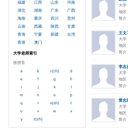
福建
江西
山东
河南
大学
湖北
湖南
广东
广西
地区
海南
重庆
四川
贵州
简介
云南
西藏
陕西
甘肃
王文
青海
宁夏
新疆
台湾
大学
香港
澳门
地区
简介
大学老师索引
按拼音
李志
a
b
c(ch)
d
大学
e
f
g
h
地区
简介
i
j
k
l
m
n
o
p
雷忠
q
r
s(sh)
t
大学
u
v
w
x
地区
y
z(zh)
简介