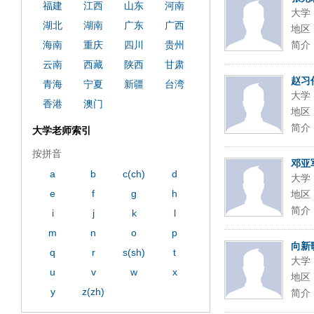
福建
江西
山东
河南
大学
湖北
湖南
广东
广西
地区
海南
重庆
四川
贵州
简介
云南
西藏
陕西
甘肃
赵习
青海
宁夏
新疆
台湾
大学
香港
澳门
地区
简介
大学老师索引
按拼音
邓亚
a
b
c(ch)
d
大学
e
f
g
h
地区
简介
i
j
k
l
m
n
o
p
向新
q
r
s(sh)
t
大学
u
v
w
x
地区
y
z(zh)
简介