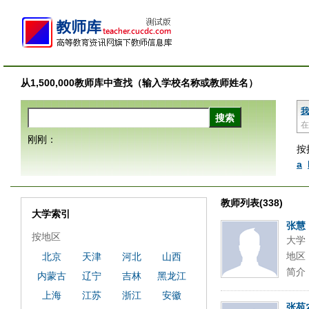
从1,500,000教师库中查找（输入学校名称或教师姓名）
我
在
刚刚：
按
a
教师列表(338)
大学索引
张慧
按地区
大学
地区
北京
天津
河北
山西
简介
内蒙古
辽宁
吉林
黑龙江
上海
江苏
浙江
安徽
张苑