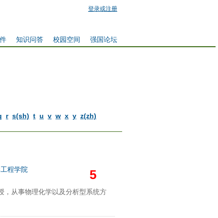
登录或注册
件
知识问答
校园空间
强国论坛
q
r
s(sh)
t
u
v
w
x
y
z(zh)
学工程学院
5
授，从事物理化学以及分析型系统方