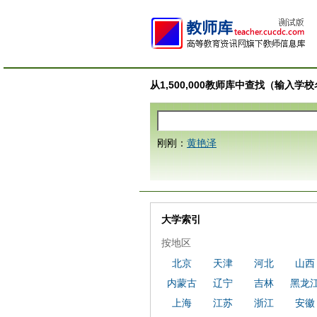
从1,500,000教师库中查找（输入
刚刚：
黄艳泽
大学索引
按地区
北京
天津
河北
山西
内蒙古
辽宁
吉林
黑龙
上海
江苏
浙江
安徽