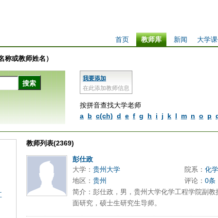
首页
教师库
新闻
大学课
学校名称或教师姓名）
我要添加
在此添加教师信息
按拼音查找大学老师
a
b
c(ch)
d
e
f
g
h
i
j
k
l
m
n
o
p
教师列表(2369)
彭仕政
大学：
贵州大学
院系：
化
地区：
贵州
评论：
0条
简介：彭仕政，男，贵州大学化学工程学院副教
江
面研究，硕士生研究生导师。