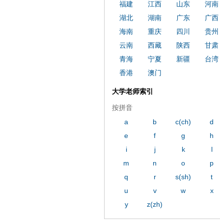
福建
江西
山东
河南
湖北
湖南
广东
广西
海南
重庆
四川
贵州
云南
西藏
陕西
甘肃
青海
宁夏
新疆
台湾
香港
澳门
大学老师索引
按拼音
a
b
c(ch)
d
e
f
g
h
i
j
k
l
m
n
o
p
q
r
s(sh)
t
u
v
w
x
y
z(zh)