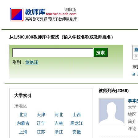
从1,500,000教师库中查找（输入学校名称或教师姓名）
我
在
刚刚：
黄艳泽
按
a
教师列表(2369)
大学索引
李本
按地区
大学
地区
北京
天津
河北
山西
简介
内蒙古
辽宁
吉林
黑龙江
评论
上海
江苏
浙江
安徽