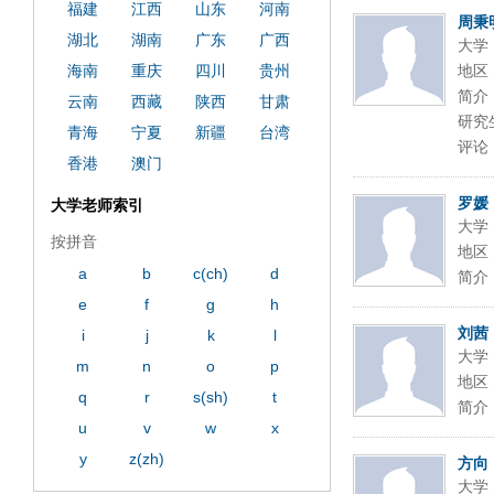
福建
江西
山东
河南
周秉
湖北
湖南
广东
广西
大学
海南
重庆
四川
贵州
地区
简介
云南
西藏
陕西
甘肃
研究
青海
宁夏
新疆
台湾
评论
香港
澳门
罗媛
大学老师索引
大学
按拼音
地区
a
b
c(ch)
d
简介
e
f
g
h
刘茜
i
j
k
l
大学
m
n
o
p
地区
q
r
s(sh)
t
简介
u
v
w
x
y
z(zh)
方向
大学