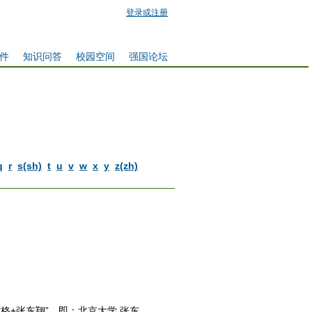
登录或注册
件
知识问答
校园空间
强国论坛
q
r
s(sh)
t
u
v
w
x
y
z(zh)
格+张东翔”，即：北京大学 张东