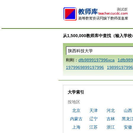
从1,500,000教师库中查找（输入
刚刚：
dfb9899197996xca
1dfb98
1979969899197996
19899197996
AAABBBCCCdefine blablaenddefine
e dfbCCCBBBAAA
1dfb989919799
a
1dfbmath key98991 methodmult
大学索引
ca
1dfbsetx9899197996xxca
1dfb
按地区
3
1dfbzzzzzzzzbbbccccdddeeexca
北京
天津
河北
山西
b 9899197996 xca
AAABBBCCCdefi
内蒙古
辽宁
吉林
黑龙
e dfbxyzendtemplate dfbCCCBBBA
7996x
dfbabctitlexca
dfbmath key
上海
江苏
浙江
安徽