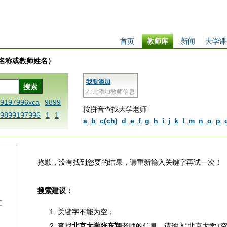
首页
教师库
新闻
大学课
学校名称或教师姓名）
我要添加
在此添加教师信息
99197996xca
9899
按拼音查找大学老师
9899197996
1
1
a
b
c(ch)
d
e
f
g
h
i
j
k
l
m
n
o
p
 dfbxyzendtemplat
6x
1dfbabctitlexc
iply operand97996x
抱歉，没有找到您要的结果，请重新输入关键字再试一次！
thisxca
1dfbxca12
replacezo
1printdf
搜索建议：
ne blablaenddefin
江
AA
dfb
dfb989919
关键字不能为空；
98991 methodmulti
查找
北京大学张东翔
老师的信息，请输入“北京大学+空