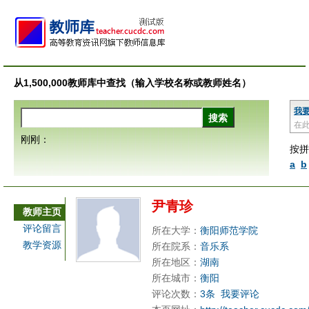
从1,500,000教师库中查找（输入学校名称或教师姓名）
我
在
刚刚：
按拼
a
b
尹青珍
教师主页
评论留言
所在大学：
衡阳师范学院
教学资源
所在院系：
音乐系
所在地区：
湖南
所在城市：
衡阳
评论次数：
3条
我要评论