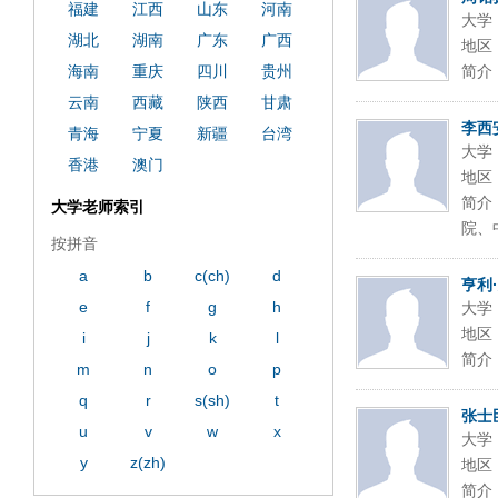
福建
江西
山东
河南
大学
湖北
湖南
广东
广西
地区
海南
重庆
四川
贵州
简介
云南
西藏
陕西
甘肃
李西
青海
宁夏
新疆
台湾
大学
香港
澳门
地区
简介
大学老师索引
院、
按拼音
a
b
c(ch)
d
亨利
e
f
g
h
大学
地区
i
j
k
l
简介
m
n
o
p
q
r
s(sh)
t
张士
u
v
w
x
大学
y
z(zh)
地区
简介