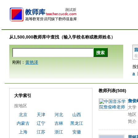
从1,500,000教师库中查找（输入学校名称或教师姓名）
我
在
刚刚：
黄艳泽
按
a
教师列表(508)
大学索引
詹俊
按地区
大学
地区
北京
天津
河北
山西
简介
内蒙古
辽宁
吉林
黑龙江
上海
江苏
浙江
安徽
周铭