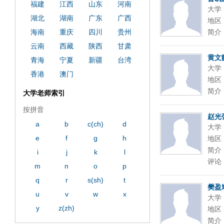
福建
江西
山东
河南
大学
湖北
湖南
广东
广西
地区
海南
重庆
四川
贵州
简介
云南
西藏
陕西
甘肃
黄文
青海
宁夏
新疆
台湾
大学
香港
澳门
地区
简介
大学老师索引
按拼音
赵光
a
b
c(ch)
d
大学
e
f
g
h
地区
简介
i
j
k
l
评论
m
n
o
p
q
r
s(sh)
t
樊盈
u
v
w
x
大学
y
z(zh)
地区
简介