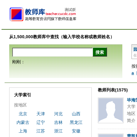
从1,500,000教师库中查找（输入学校名称或教师姓名）
我
在
刚刚：
按
a
教师列表(1575)
大学索引
毕海
按地区
大学
地区
北京
天津
河北
山西
简介
内蒙古
辽宁
吉林
黑龙江
上海
江苏
浙江
安徽
曹凯