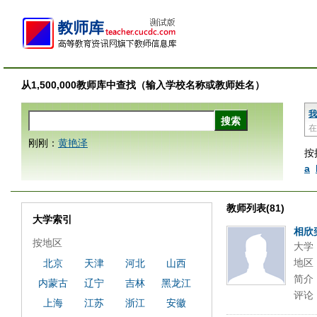
从1,500,000教师库中查找（输入学校名称或教师姓名）
我
在
刚刚：
黄艳泽
按
a
教师列表(81)
大学索引
相欣
按地区
大学
地区
北京
天津
河北
山西
简介
内蒙古
辽宁
吉林
黑龙江
评论
上海
江苏
浙江
安徽