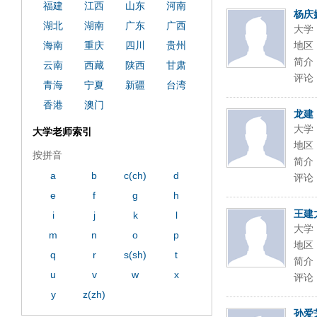
福建
江西
山东
河南
杨庆
湖北
湖南
广东
广西
大学
海南
重庆
四川
贵州
地区
简介
云南
西藏
陕西
甘肃
评论
青海
宁夏
新疆
台湾
香港
澳门
龙建
大学
大学老师索引
地区
按拼音
简介
a
b
c(ch)
d
评论
e
f
g
h
王建
i
j
k
l
大学
m
n
o
p
地区
q
r
s(sh)
t
简介
u
v
w
x
评论
y
z(zh)
孙爱