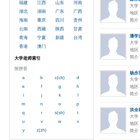
福建
江西
山东
河南
大学
湖北
湖南
广东
广西
地区
海南
重庆
四川
贵州
简介
云南
西藏
陕西
甘肃
潘学
青海
宁夏
新疆
台湾
大学
香港
澳门
地区
简介
大学老师索引
按拼音
杨步
a
b
c(ch)
d
大学
e
f
g
h
地区
简介
i
j
k
l
m
n
o
p
洪全
q
r
s(sh)
t
大学
u
v
w
x
地区
y
z(zh)
简介