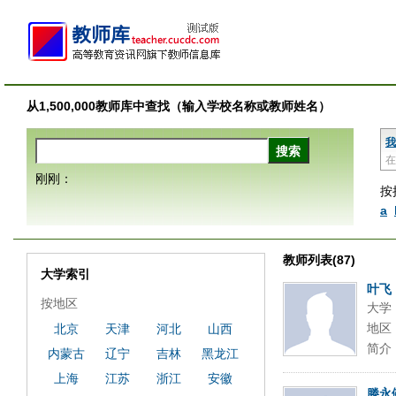
从1,500,000教师库中查找（输入学校名称或教师姓名）
我
在
刚刚：
按
a
教师列表(87)
大学索引
叶飞
按地区
大学
地区
北京
天津
河北
山西
简介
内蒙古
辽宁
吉林
黑龙江
上海
江苏
浙江
安徽
滕永