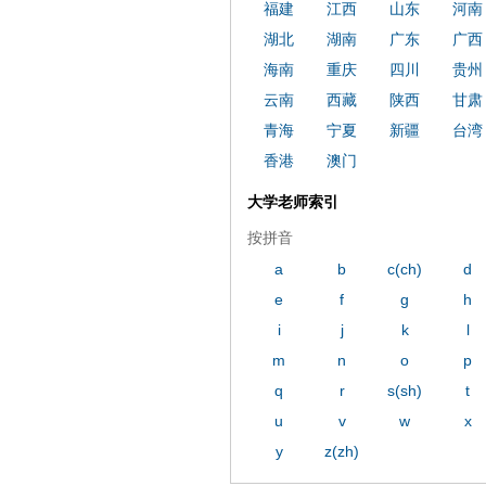
福建
江西
山东
河南
湖北
湖南
广东
广西
海南
重庆
四川
贵州
云南
西藏
陕西
甘肃
青海
宁夏
新疆
台湾
香港
澳门
大学老师索引
按拼音
a
b
c(ch)
d
e
f
g
h
i
j
k
l
m
n
o
p
q
r
s(sh)
t
u
v
w
x
y
z(zh)