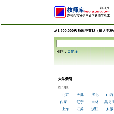
从1,500,000教师库中查找（输入
刚刚：
黄艳泽
大学索引
按地区
北京
天津
河北
山西
内蒙古
辽宁
吉林
黑龙
上海
江苏
浙江
安徽