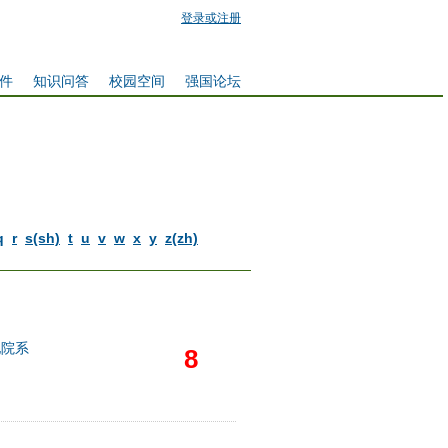
登录或注册
件
知识问答
校园空间
强国论坛
q
r
s(sh)
t
u
v
w
x
y
z(zh)
他院系
8