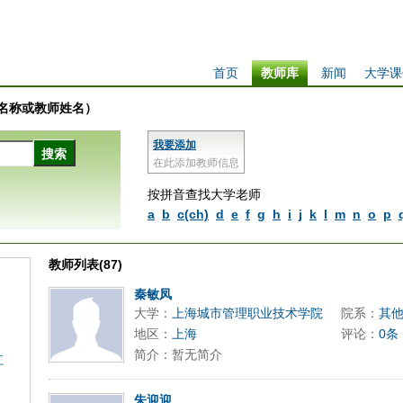
首页
教师库
新闻
大学课
学校名称或教师姓名）
我要添加
在此添加教师信息
按拼音查找大学老师
a
b
c(ch)
d
e
f
g
h
i
j
k
l
m
n
o
p
教师列表(87)
秦敏凤
大学：
上海城市管理职业技术学院
院系：
其
地区：
上海
评论：
0条
简介：暂无简介
江
朱迎迎