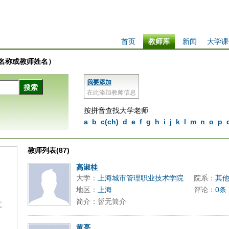
首页
教师库
新闻
大学课
学校名称或教师姓名）
我要添加
在此添加教师信息
按拼音查找大学老师
a
b
c(ch)
d
e
f
g
h
i
j
k
l
m
n
o
p
教师列表(87)
高淑桂
大学：
上海城市管理职业技术学院
院系：
其
地区：
上海
评论：
0条
简介：暂无简介
江
黄亮