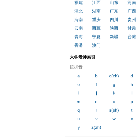
福建
江西
山东
河南
湖北
湖南
广东
广西
海南
重庆
四川
贵州
云南
西藏
陕西
甘肃
青海
宁夏
新疆
台湾
香港
澳门
大学老师索引
按拼音
a
b
c(ch)
d
e
f
g
h
i
j
k
l
m
n
o
p
q
r
s(sh)
t
u
v
w
x
y
z(zh)