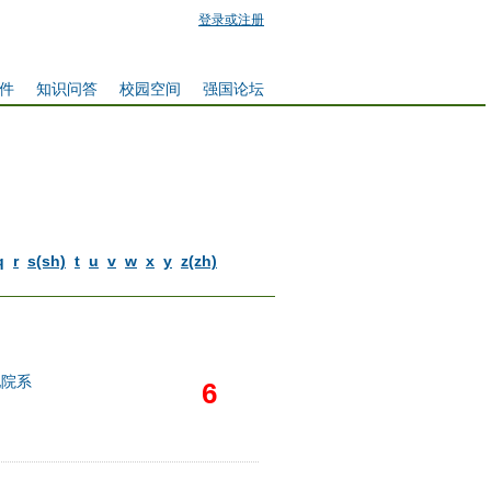
登录或注册
件
知识问答
校园空间
强国论坛
q
r
s(sh)
t
u
v
w
x
y
z(zh)
他院系
6