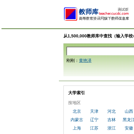
从1,500,000教师库中查找（输入
刚刚：
黄艳泽
大学索引
按地区
北京
天津
河北
山西
内蒙古
辽宁
吉林
黑龙
上海
江苏
浙江
安徽