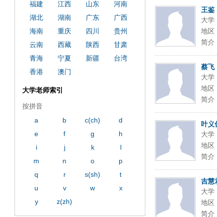
福建
江西
山东
河南
王鉴
湖北
湖南
广东
广西
大学
海南
重庆
四川
贵州
地区
简介
云南
西藏
陕西
甘肃
青海
宁夏
新疆
台湾
蔡飞
香港
澳门
大学
地区
大学老师索引
简介
按拼音
a
b
c(ch)
d
叶义
e
f
g
h
大学
地区
i
j
k
l
简介
m
n
o
p
q
r
s(sh)
t
吉慧
u
v
w
x
大学
y
z(zh)
地区
简介