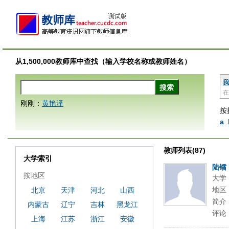
从1,500,000教师库中查找（输入学校名称或教师姓名）
我
在
刚刚：
黄艳泽
按
a
教师列表(87)
大学索引
陆镭
按地区
大学
地区
北京
天津
河北
山西
简介
内蒙古
辽宁
吉林
黑龙江
评论
上海
江苏
浙江
安徽