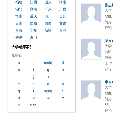
福建
江西
山东
河南
张志
湖北
湖南
广东
广西
大学
海南
重庆
四川
贵州
地区
简介
云南
西藏
陕西
甘肃
评论
青海
宁夏
新疆
台湾
香港
澳门
罗义
大学
大学老师索引
地区
按拼音
简介
a
b
c(ch)
d
士 学
评论
e
f
g
h
i
j
k
l
李自
m
n
o
p
大学
q
r
s(sh)
t
地区
u
v
w
x
简介
83、
y
z(zh)
评论