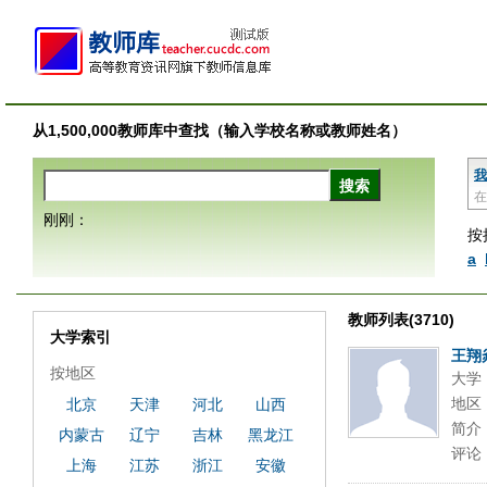
从1,500,000教师库中查找（输入学校名称或教师姓名）
我
在
刚刚：
按
a
教师列表(3710)
大学索引
王翔
按地区
大学
地区
北京
天津
河北
山西
简介
内蒙古
辽宁
吉林
黑龙江
评论
上海
江苏
浙江
安徽